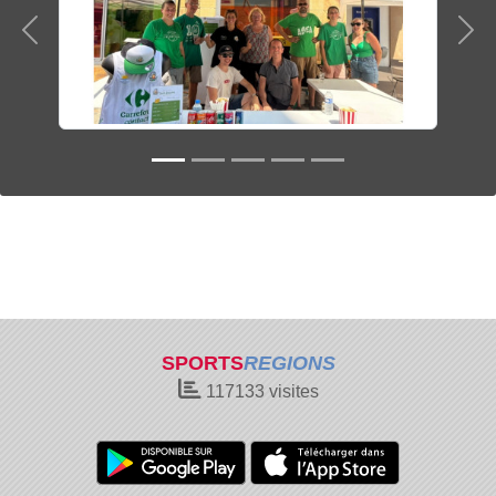
Précedent
Sui
SPORTS
REGIONS
117133
visites