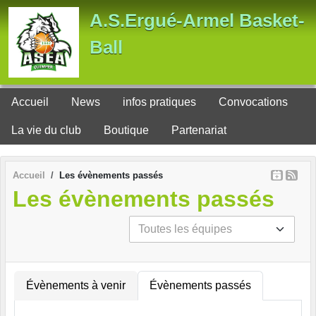
Panneau de gestion des cookies
A.S.Ergué-Armel Basket-
Ball
Accueil
News
infos pratiques
Convocations
La vie du club
Boutique
Partenariat
Accueil
Les évènements passés
Les évènements passés
Évènements à venir
Évènements passés